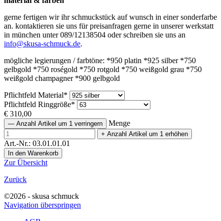
material & farben
gerne fertigen wir ihr schmuckstück auf wunsch in einer sonderfarbe
an. kontaktieren sie uns für preisanfragen gerne in unserer werkstatt
in münchen unter 089/12138504 oder schreiben sie uns an
info@skusa-schmuck.de
.
mögliche legierungen / farbtöne: *950 platin *925 silber *750
gelbgold *750 roségold *750 rotgold *750 weißgold grau *750
weißgold champagner *900 gelbgold
Pflichtfeld
Material
*
Pflichtfeld
Ringgröße
*
€
310,00
Menge
—
Anzahl Artikel um 1 verringern
+
Anzahl Artikel um 1 erhöhen
Art.-Nr.: 03.01.01.01
Zur Übersicht
Zurück
©2026 - skusa schmuck
Navigation überspringen