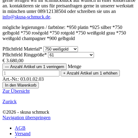
gerne fertigen wir ihr schmuckstück auf wunsch in einer sonderfarbe
an. kontaktieren sie uns für preisanfragen gerne in unserer werkstatt
in münchen unter 089/12138504 oder schreiben sie uns an
info@skusa-schmuck.de
.
mögliche legierungen / farbtöne: *950 platin *925 silber *750
gelbgold *750 roségold *750 rotgold *750 weißgold grau *750
weißgold champagner *900 gelbgold
Pflichtfeld
Material
*
Pflichtfeld
Ringgröße
*
€
3.680,00
Menge
—
Anzahl Artikel um 1 verringern
+
Anzahl Artikel um 1 erhöhen
Art.-Nr.: 03.01.02.03
Zur Übersicht
Zurück
©2026 - skusa schmuck
Navigation überspringen
AGB
Versand