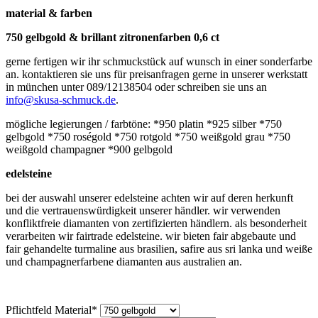
material & farben
750 gelbgold & brillant zitronenfarben 0,6 ct
gerne fertigen wir ihr schmuckstück auf wunsch in einer sonderfarbe
an. kontaktieren sie uns für preisanfragen gerne in unserer werkstatt
in münchen unter 089/12138504 oder schreiben sie uns an
info@skusa-schmuck.de
.
mögliche legierungen / farbtöne: *950 platin *925 silber *750
gelbgold *750 roségold *750 rotgold *750 weißgold grau *750
weißgold champagner *900 gelbgold
edelsteine
bei der auswahl unserer edelsteine achten wir auf deren herkunft
und die vertrauenswürdigkeit unserer händler. wir verwenden
konfliktfreie diamanten von zertifizierten händlern. als besonderheit
verarbeiten wir fairtrade edelsteine. wir bieten fair abgebaute und
fair gehandelte turmaline aus brasilien, safire aus sri lanka und weiße
und champagnerfarbene diamanten aus australien an.
Pflichtfeld
Material
*