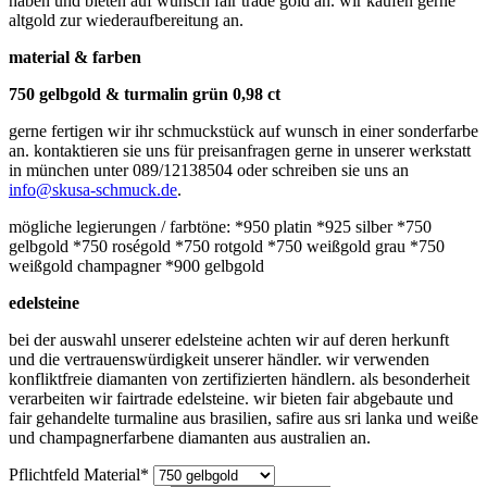
haben und bieten auf wunsch fair trade gold an. wir kaufen gerne
altgold zur wiederaufbereitung an.
material & farben
750 gelbgold & turmalin grün 0,98 ct
gerne fertigen wir ihr schmuckstück auf wunsch in einer sonderfarbe
an. kontaktieren sie uns für preisanfragen gerne in unserer werkstatt
in münchen unter 089/12138504 oder schreiben sie uns an
info@skusa-schmuck.de
.
mögliche legierungen / farbtöne: *950 platin *925 silber *750
gelbgold *750 roségold *750 rotgold *750 weißgold grau *750
weißgold champagner *900 gelbgold
edelsteine
bei der auswahl unserer edelsteine achten wir auf deren herkunft
und die vertrauenswürdigkeit unserer händler. wir verwenden
konfliktfreie diamanten von zertifizierten händlern. als besonderheit
verarbeiten wir fairtrade edelsteine. wir bieten fair abgebaute und
fair gehandelte turmaline aus brasilien, safire aus sri lanka und weiße
und champagnerfarbene diamanten aus australien an.
Pflichtfeld
Material
*