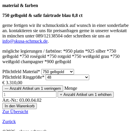
material & farben
750 gelbgold & safir fairtrade blau 0,8 ct
gerne fertigen wir ihr schmuckstück auf wunsch in einer sonderfarbe
an. kontaktieren sie uns für preisanfragen gerne in unserer werkstatt
in münchen unter 089/12138504 oder schreiben sie uns an
info@skusa-schmuck.de
.
mögliche legierungen / farbtöne: *950 platin *925 silber *750
gelbgold *750 roségold *750 rotgold *750 weißgold grau *750
weißgold champagner *900 gelbgold
Pflichtfeld
Material
*
Pflichtfeld
Ringgröße
*
€
3.310,00
Menge
—
Anzahl Artikel um 1 verringern
+
Anzahl Artikel um 1 erhöhen
Art.-Nr.: 03.00.04.02
Zur Übersicht
Zurück